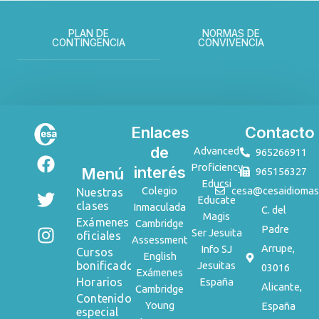
PLAN DE
NORMAS DE
CONTINGENCIA
CONVIVENCIA
Enlaces
Enlaces
Contacto
de
F
T
I
Advanced
965266911
Proficiency
a
w
n
interés
Menú
965156327
Educsi
c
i
s
Colegio
cesa@cesaidiomas
Nuestras
Educate
e
t
t
clases
Inmaculada
C. del
Magis
b
t
a
Exámenes
Cambridge
Padre
Ser Jesuita
oficiales
o
e
g
Assessment
Arrupe,
Info SJ
Cursos
English
o
r
r
bonificados
Jesuitas
03016
Exámenes
k
a
Horarios
España
Alicante,
Cambridge
m
Contenido
Young
España
especial