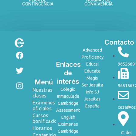
CONTINGENCIA
CONVIVENCIA
Enlaces
Contacto
F
T
I
Advanced
Proficiency
a
w
n
Enlaces
Educsi
9652669
c
i
s
Educate
de
e
t
t
Magis
b
t
a
interés
Menú
Ser Jesuita
9651563
o
e
g
Colegio
Nuestras
Info SJ
o
r
r
clases
Inmaculada
Jesuitas
Exámenes
k
a
Cambridge
España
cesa@ces
oficiales
Assessment
m
Cursos
English
bonificados
Exámenes
Horarios
Cambridge
C. del
Contenido